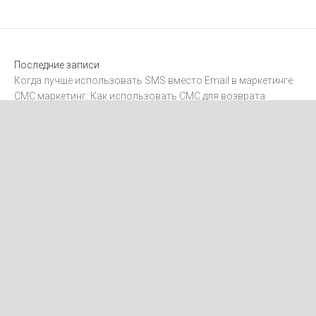
Последние записи
Когда лучше использовать SMS вместо Email в маркетинге
СМС маркетинг: Как использовать СМС для возврата
клиентов
Интеграция SMS с CRM-системами
Как отправлять международные SMS
Как получить согласие на рассылку SMS-маркетинга