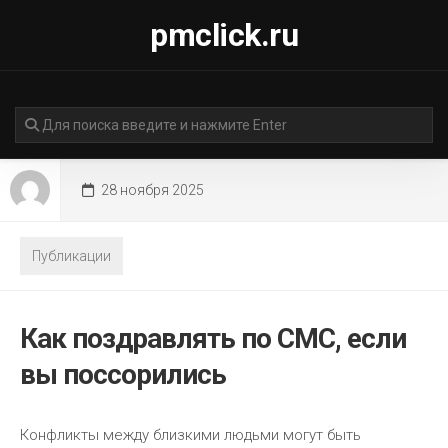
Перейти
pmclick.ru
к
содержанию
28 ноября 2025
Публикации
Как поздравлять по СМС, если
вы поссорились
Конфликты между близкими людьми могут быть