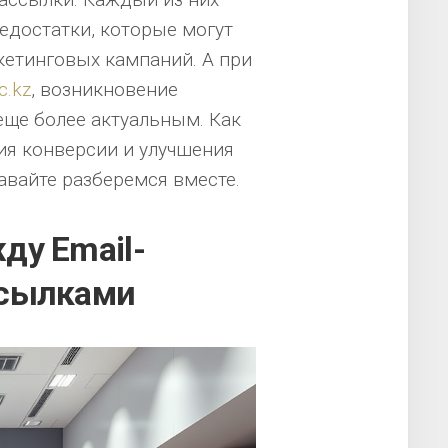
едостатки, которые могут
кетинговых кампаний. А при
c.kz
, возникновение
 еще более актуальным. Как
я конверсии и улучшения
авайте разберемся вместе.
ду Email-
ссылками