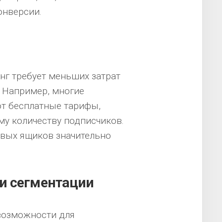
онверсии.
инг требует меньших затрат
 Например, многие
ют бесплатные тарифы,
у количеству подписчиков.
овых ящиков значительно
и сегментации
возможности для