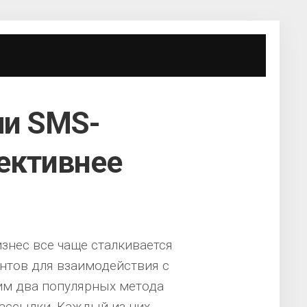
ли SMS-
ективнее
знес все чаще сталкивается
нтов для взаимодействия с
им два популярных метода
ассылки. Каждый из них