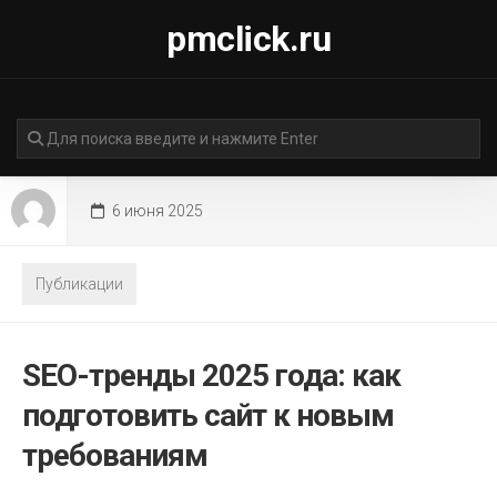
Перейти
pmclick.ru
к
содержанию
6 июня 2025
Публикации
SEO-тренды 2025 года: как
подготовить сайт к новым
требованиям