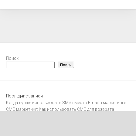
Поиск
Поиск
Последние записи
Когда лучше использовать SMS вместо Email в маркетинге
СМС маркетинг: Как использовать СМС для возврата
клиентов
Интеграция SMS с CRM-системами
Как отправлять международные SMS