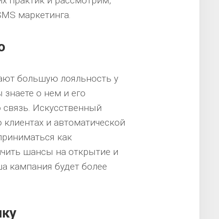
их практик и рассмотрим,
SMS маркетинга.
ю
ют большую лояльность у
 знаете о нем и его
ю связь. Искусственный
 клиентах и автоматической
приниматься как
ичить шансы на открытие и
ша кампания будет более
ику