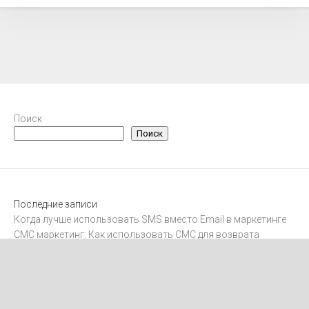
Поиск
Поиск
Последние записи
Когда лучше использовать SMS вместо Email в маркетинге
СМС маркетинг: Как использовать СМС для возврата
клиентов
Интеграция SMS с CRM-системами
Как отправлять международные SMS
Как получить согласие на рассылку SMS-маркетинга