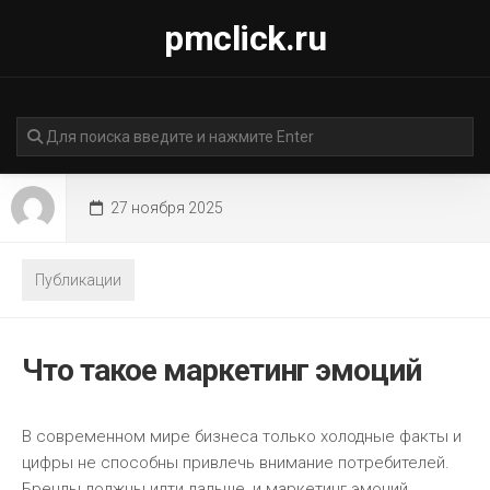
Перейти
pmclick.ru
к
содержанию
27 ноября 2025
Публикации
Что такое маркетинг эмоций
В современном мире бизнеса только холодные факты и
цифры не способны привлечь внимание потребителей.
Бренды должны идти дальше, и маркетинг эмоций