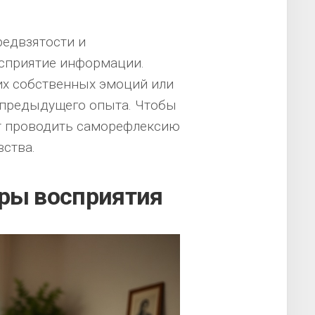
редвзятости и
осприятие информации.
оих собственных эмоций или
 предыдущего опыта. Чтобы
ит проводить саморефлексию
вства.
еры восприятия