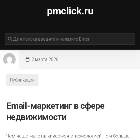
Перейти
pmclick.ru
к
содержанию
2 марта 2026
Публикации
Email-маркетинг в сфере
недвижимости
Чем чаще мы сталкиваемся с технологией, тем больше