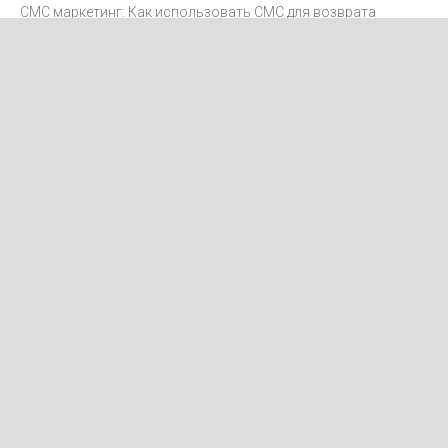
СМС маркетинг: Как использовать СМС для возврата
клиентов
Интеграция SMS с CRM-системами
Как отправлять международные SMS
Как получить согласие на рассылку SMS-маркетинга