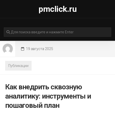
Перейти
pmclick.ru
к
содержанию
19 августа 2025
Публикации
Как внедрить сквозную
аналитику: инструменты и
пошаговый план