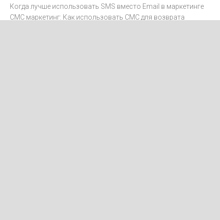
Когда лучше использовать SMS вместо Email в маркетинге
СМС маркетинг: Как использовать СМС для возврата
клиентов
Интеграция SMS с CRM-системами
Как отправлять международные SMS
Как получить согласие на рассылку SMS-маркетинга