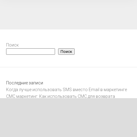
Поиск
Поиск
Последние записи
Когда лучше использовать SMS вместо Email в маркетинге
СМС маркетинг: Как использовать СМС для возврата
клиентов
Интеграция SMS с CRM-системами
Как отправлять международные SMS
Как получить согласие на рассылку SMS-маркетинга