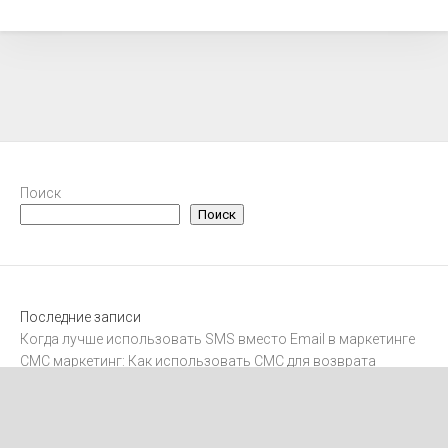
Поиск
Поиск
Последние записи
Когда лучше использовать SMS вместо Email в маркетинге
СМС маркетинг: Как использовать СМС для возврата
клиентов
Интеграция SMS с CRM-системами
Как отправлять международные SMS