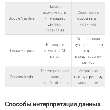
Широкие
возможности,
Сложность в
Google Analytics
интеграция с
освоении для
другими
новичков
сервисами
Ограниченная
Наглядные
функциональност
Яндекс.Метрика
отчёты, UTM-
ь для
метки
международных
рынков
Таргетированная
Затраты на
Facebook Ads
реклама,
платную рекламу
подробный анализ
могут расти
Способы интерпретации данных