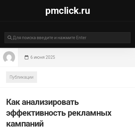
Перейти
pmclick.ru
к
содержанию
6 июня 2025
Публикации
Как анализировать
эффективность рекламных
кампаний