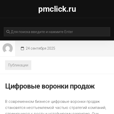
Перейти
pmclick.ru
к
содержанию
24 сентября 2025
Публикации
Цифровые воронки продаж
В современном бизнесе цифровые воронки продаж
становятся неотъемлемой частью стратегий компаний,
стремящихся к росту и устойчивому развитию. Они