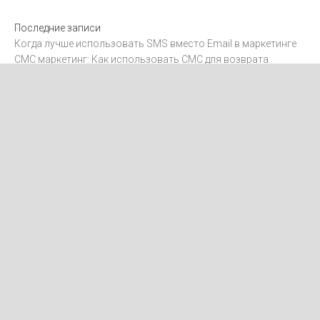
Последние записи
Когда лучше использовать SMS вместо Email в маркетинге
СМС маркетинг: Как использовать СМС для возврата
клиентов
Интеграция SMS с CRM-системами
Как отправлять международные SMS
Как получить согласие на рассылку SMS-маркетинга