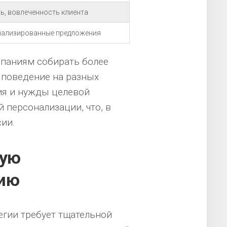
ь, вовлеченность клиента
нализированные предложения
мпаниям собирать более
 поведение на разных
ия и нужды целевой
й персонализации, что, в
ии.
ную
гию
гии требует тщательной