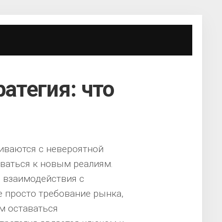
атегия: что
виваются с невероятной
ваться к новым реалиям.
 взаимодействия с
е просто требование рынка,
м оставаться