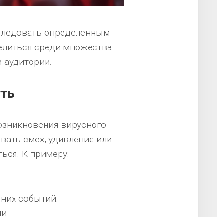
 следовать определенным
елиться среди множества
 аудитории.
ть
озникновения вирусного
звать смех, удивление или
ться. К примеру:
них событий.
и.